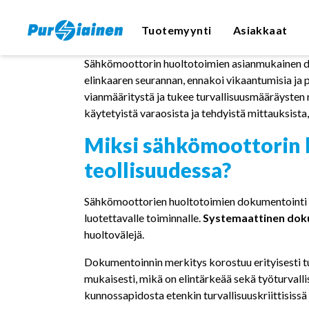
Siirry sisältöön
Tuotemyynti
Asiakkaat
Sähkömoottorin huoltotoimien asianmukainen do
PUMPPAAMOT
A
elinkaaren seurannan, ennakoi vikaantumisia ja 
P
Jätevesipumppaamot
vianmääritystä ja tukee turvallisuusmääräysten 
käytetyistä varaosista ja tehdyistä mittauksista
Paineenkorotuspumppaamot
Miksi sähkömoottorin 
PUMPUT
teollisuudessa?
Uppopumput
Jätevesipumput
Sähkömoottorien huoltotoimien dokumentointi on
luotettavalle toiminnalle.
Lietepumput
Systemaattinen dok
huoltovälejä.
Avo- ja porakaivopumput
Paineenkorotuspumput
Dokumentoinnin merkitys korostuu erityisesti tu
mukaisesti, mikä on elintärkeää sekä työturvalli
kunnossapidosta etenkin turvallisuuskriittisissä