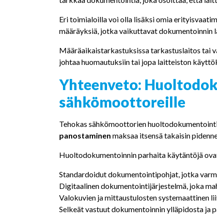
Eri toimialoilla voi olla lisäksi omia erityisvaat
määräyksiä, jotka vaikuttavat dokumentoinnin la
Määräaikaistarkastuksissa tarkastuslaitos tai 
johtaa huomautuksiin tai jopa laitteiston käyttök
Yhteenveto: Huoltodoku
sähkömoottoreille
Tehokas sähkömoottorien huoltodokumentointi r
panostaminen
maksaa itsensä takaisin pidenn
Huoltodokumentoinnin parhaita käytäntöjä ova
Standardoidut dokumentointipohjat, jotka varmi
Digitaalinen dokumentointijärjestelmä, joka ma
Valokuvien ja mittaustulosten systemaattinen li
Selkeät vastuut dokumentoinnin ylläpidosta ja p