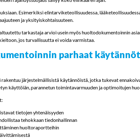
imuksiaan. Esimerkiksi elintarviketeollisuudessa, lääketeollisuudess
ajuuteen ja yksityiskohtaisuuteen.
valtuutettu tarkastaja arvioi usein myös huoltodokumentoinnin as
ieltoon, jos turvallisuutta ei voida varmistaa.
mentoinnin parhaat käytännöt p
akentuu järjestelmällisistä käytännöistä, jotka tukevat ennakoi
etyn käyttöiän, parannetun toimintavarmuuden ja optimoitujen hu
t:
stavat tietojen yhtenäisyyden
hdollistaa tehokkaan tiedonhallinnan
ittäminen huoltoraportteihin
äivittämisestä