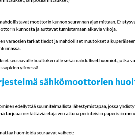
e mahdollistavat moottorin kunnon seurannan ajan mittaan. Eristysva
ttorin kunnosta ja auttavat tunnistamaan alkavia vikoja.
en varaosien tarkat tiedot ja mahdolliset muutokset alkuperäise
ankinnassa.
set seuraavalle huoltokerralle sekä mahdolliset huomiot, jotka v
ossapidon ytimessä.
ärjestelmä sähkömoottorien huo
inen edellyttää suunnitelmallista lähestymistapaa, jossa yhdisty
lmä
tarjoaa merkittäviä etuja verrattuna perinteisiin paperisiin mene
attaa huomioida seuraavat vaiheet: