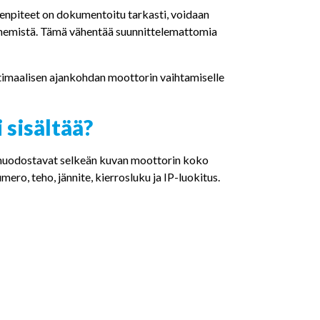
enpiteet on dokumentoitu tarkasti, voidaan
menemistä. Tämä vähentää suunnittelemattomia
timaalisen ajankohdan moottorin vaihtamiselle
 sisältää?
a muodostavat selkeän kuvan moottorin koko
ero, teho, jännite, kierrosluku ja IP-luokitus.