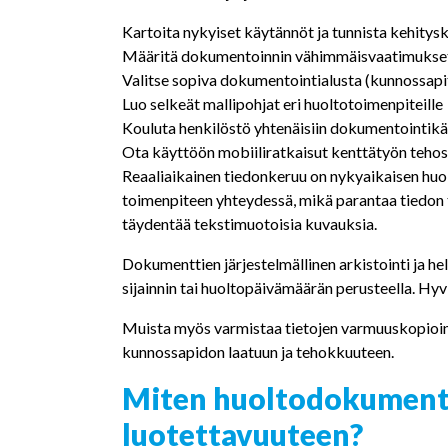
Kartoita nykyiset käytännöt ja tunnista kehitys
Määritä dokumentoinnin vähimmäisvaatimukset 
Valitse sopiva dokumentointialusta (kunnossapito
Luo selkeät mallipohjat eri huoltotoimenpiteille
Kouluta henkilöstö yhtenäisiin dokumentointikä
Ota käyttöön mobiiliratkaisut kenttätyön teho
Reaaliaikainen tiedonkeruu on nykyaikaisen huol
toimenpiteen yhteydessä, mikä parantaa tiedon t
täydentää tekstimuotoisia kuvauksia.
Dokumenttien järjestelmällinen arkistointi ja he
sijainnin tai huoltopäivämäärän perusteella. Hyvi
Muista myös varmistaa tietojen varmuuskopioint
kunnossapidon laatuun ja tehokkuuteen.
Miten huoltodokumento
luotettavuuteen?