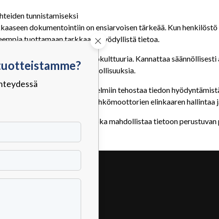
ohteiden tunnistamiseksi
ukkaaseen dokumentointiin on ensiarvoisen tärkeää. Kun henkilö
empia tuottamaan tarkkaa ja hyödyllistä tietoa.
 osa tehokasta kunnossapitokulttuuria. Kannattaa säännöllisesti 
 tuotteistamme?
 tuotteistamme?
a teknologian tarjoamia mahdollisuuksia.
 yhteydessä
 yhteydessä
minen muihin yrityksen järjestelmiin tehostaa tiedon hyödyntämis
kaaksi työkaluksi, joka tukee sähkömoottorien elinkaaren hallinta
suus vaan strateginen työkalu, joka mahdollistaa tietoon perustuv
.