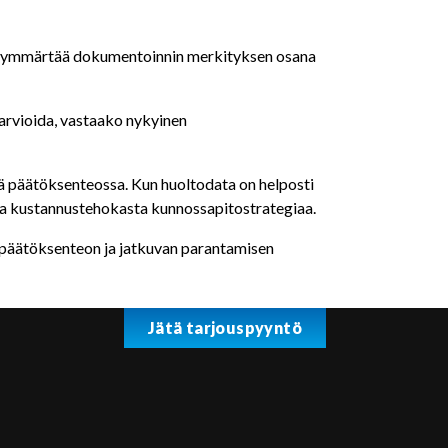
stö ymmärtää dokumentoinnin merkityksen osana
arvioida, vastaako nykyinen
tä päätöksenteossa. Kun huoltodata on helposti
a ja kustannustehokasta kunnossapitostrategiaa.
an päätöksenteon ja jatkuvan parantamisen
Jätä tarjouspyyntö