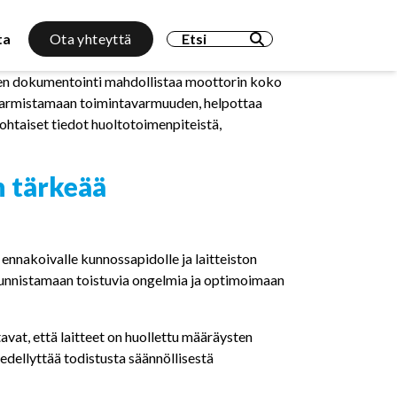
Search for:
ta
Ota yhteyttä
en dokumentointi mahdollistaa moottorin koko
us
Vikapalvelut
Huoltotyöt
armistamaan toimintavarmuuden, helpottaa
kentällä
ohtaiset tiedot huoltotoimenpiteistä,
t kunnonmittaukset
 tärkeää
nnakoivalle kunnossapidolle ja laitteiston
tunnistamaan toistuvia ongelmia ja optimoimaan
vat, että laitteet on huollettu määräysten
edellyttää todistusta säännöllisestä