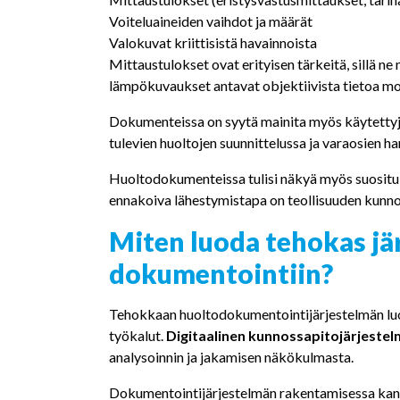
Voiteluaineiden vaihdot ja määrät
Valokuvat kriittisistä havainnoista
Mittaustulokset ovat erityisen tärkeitä, sillä n
lämpökuvaukset antavat objektiivista tietoa moo
Dokumenteissa on syytä mainita myös käytettyj
tulevien huoltojen suunnittelussa ja varaosien h
Huoltodokumenteissa tulisi näkyä myös suosituk
ennakoiva lähestymistapa on teollisuuden kunn
Miten luoda tehokas j
dokumentointiin?
Tehokkaan huoltodokumentointijärjestelmän luom
työkalut.
Digitaalinen kunnossapitojärjeste
analysoinnin ja jakamisen näkökulmasta.
Dokumentointijärjestelmän rakentamisessa kann