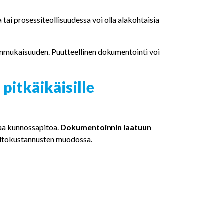
a tai prosessiteollisuudessa voi olla alakohtaisia
ianmukaisuuden. Puutteellinen dokumentointi voi
itkäikäisille
vaa kunnossapitoa.
Dokumentoinnin laatuun
oltokustannusten muodossa.