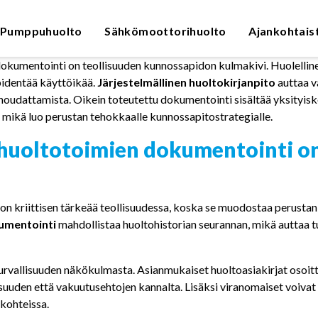
Pumppuhuolto
Sähkömoottorihuolto
Ajankohtais
kumentointi on teollisuuden kunnossapidon kulmakivi. Huolellin
sennukset ja käyttöönotto
SÄHKÖMOOTTORIT
Käämintä
Pumppaamoiden huollot
TAAJUUSMUUTTAJAT
Laserlinja
pidentää käyttöikää.
Järjestelmällinen huoltokirjanpito
auttaa v
umppujen huolto ja korjaus
Pumppaamoiden saneeraukset
Siemens-sähkömoottorit
Taajuusmuuttajat
noudattamista. Oikein toteutettu dokumentointi sisältää yksityisk
Sähkökoneiden huolto ja korjaus
Sähköise
, mikä luo perustan tehokkaalle kunnossapitostrategialle.
huoltotoimien dokumentointi on
TARVIKKEET JA
TUOTEMERKIT
VARAOSAT
Flygt
Sähkömoottorien varaosat
Grindex
 kriittisen tärkeää teollisuudessa, koska se muodostaa perustan e
Pumppujen varaosat
umentointi
mahdollistaa huoltohistorian seurannan, mikä auttaa 
Grundfos
Pinta-anturit
Kari Finn
Pumppukaapeliliittimet
Kolmeks
rvallisuuden näkökulmasta. Asianmukaiset huoltoasiakirjat osoitta
Lowara
suuden että vakuutusehtojen kannalta. Lisäksi viranomaiset voivat 
 kohteissa.
Siemens