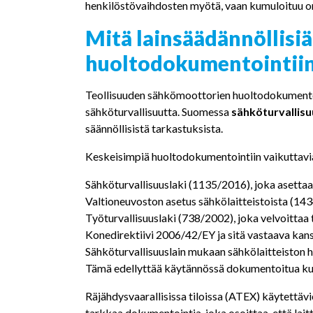
henkilöstövaihdosten myötä, vaan kumuloituu o
Mitä lainsäädännöllisi
huoltodokumentointii
Teollisuuden sähkömoottorien huoltodokumentointi
sähköturvallisuutta. Suomessa
sähköturvallisu
säännöllisistä tarkastuksista.
Keskeisimpiä huoltodokumentointiin vaikuttavi
Sähköturvallisuuslaki (1135/2016), joka asettaa
Valtioneuvoston asetus sähkölaitteistoista (1
Työturvallisuuslaki (738/2002), joka velvoittaa
Konedirektiivi 2006/42/EY ja sitä vastaava kans
Sähköturvallisuuslain mukaan sähkölaitteiston hal
Tämä edellyttää käytännössä dokumentoitua kunno
Räjähdysvaarallisissa tiloissa (ATEX) käytettäv
tarkkaa dokumentointia, joka osoittaa, että lait