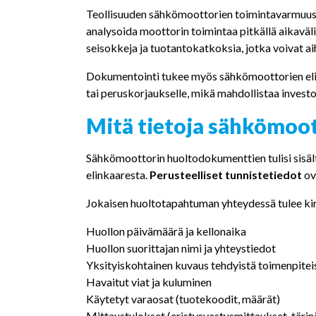
Teollisuuden sähkömoottorien toimintavarmuus r
analysoida moottorin toimintaa pitkällä aikavä
seisokkeja ja tuotantokatkoksia, jotka voivat ai
Dokumentointi tukee myös sähkömoottorien elin
tai peruskorjaukselle, mikä mahdollistaa investo
Mitä tietoja sähkömoot
Sähkömoottorin huoltodokumenttien tulisi sisäl
elinkaaresta.
Perusteelliset tunnistetiedot
ov
Jokaisen huoltotapahtuman yhteydessä tulee kir
Huollon päivämäärä ja kellonaika
Huollon suorittajan nimi ja yhteystiedot
Yksityiskohtainen kuvaus tehdyistä toimenpitei
Havaitut viat ja kuluminen
Käytetyt varaosat (tuotekoodit, määrät)
Mittaustulokset (eristysvastusmittaukset, täri