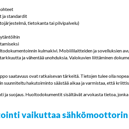
kohteet
ja standardit
järjestelmä, tietokanta tai pilvipalvelu)
ytäntöihin
stamiseksi
todokumentoinnin kulmakivi. Mobiililaitteiden ja sovelluksien avul
arkkuutta ja vähentää unohduksia. Valokuvien liittäminen dokument
lppo saatavuus ovat ratkaisevan tärkeitä. Tietojen tulee olla nopea
n suunniteltu hakutoiminto säästää aikaa ja varmistaa, että kriittis
i ja suojaus. Huoltodokumentit sisältävät arvokasta tietoa, jonk
inti vaikuttaa sähkömoottorin 