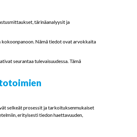
stusmittaukset, tärinäanalyysit ja
en kokoonpanoon. Nämä tiedot ovat arvokkaita
aativat seurantaa tulevaisuudessa. Tämä
ltotoimien
vät selkeät prosessit ja tarkoituksenmukaiset
telmiin, erityisesti tiedon haettavuuden,