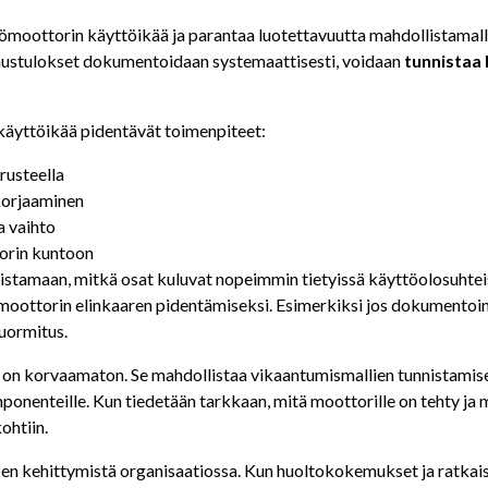
ömoottorin käyttöikää ja parantaa luotettavuutta mahdollistamal
austulokset dokumentoidaan systemaattisesti, voidaan
tunnistaa
käyttöikää pidentävät toimenpiteet:
rusteella
 korjaaminen
a vaihto
torin kuntoon
nistamaan, mitkä osat kuluvat nopeimmin tietyissä käyttöolosuhtei
moottorin elinkaaren pidentämiseksi. Esimerkiksi jos dokumentoint
kuormitus.
 on korvaamaton. Se mahdollistaa vikaantumismallien tunnistamise
nenteille. Kun tiedetään tarkkaan, mitä moottorille on tehty ja mi
ohtiin.
n kehittymistä organisaatiossa. Kun huoltokokemukset ja ratkais