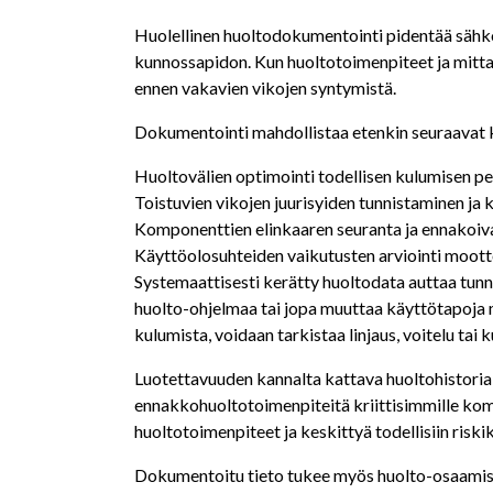
Huolellinen huoltodokumentointi pidentää sähk
kunnossapidon. Kun huoltotoimenpiteet ja mitt
ennen vakavien vikojen syntymistä.
Dokumentointi mahdollistaa etenkin seuraavat 
Huoltovälien optimointi todellisen kulumisen pe
Toistuvien vikojen juurisyiden tunnistaminen ja
Komponenttien elinkaaren seuranta ja ennakoiv
Käyttöolosuhteiden vaikutusten arviointi moot
Systemaattisesti kerätty huoltodata auttaa tun
huolto-ohjelmaa tai jopa muuttaa käyttötapoja 
kulumista, voidaan tarkistaa linjaus, voitelu tai 
Luotettavuuden kannalta kattava huoltohistoria
ennakkohuoltotoimenpiteitä kriittisimmille kompo
huoltotoimenpiteet ja keskittyä todellisiin riskik
Dokumentoitu tieto tukee myös huolto-osaamise