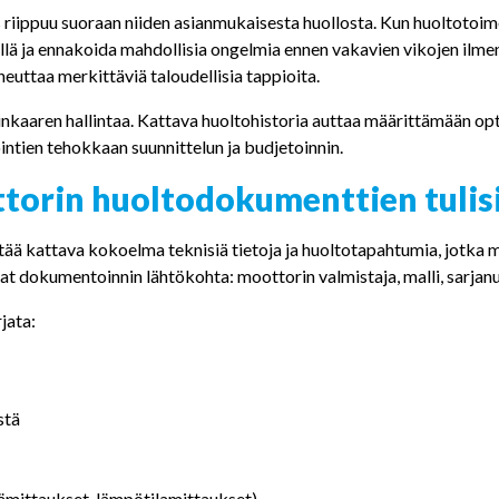
Sulzer
iippuu suoraan niiden asianmukaisesta huollosta. Kun huoltotoim
Vacon
lillä ja ennakoida mahdollisia ongelmia ennen vakavien vikojen il
heuttaa merkittäviä taloudellisia tappioita.
WEG
kaaren hallintaa. Kattava huoltohistoria auttaa määrittämään op
intien tehokkaan suunnittelun ja budjetoinnin.
torin huoltodokumenttien tulisi
tää kattava kokoelma teknisiä tietoja ja huoltotapahtumia, jotk
at dokumentoinnin lähtökohta: moottorin valmistaja, malli, sarjanum
jata:
stä
nämittaukset, lämpötilamittaukset)