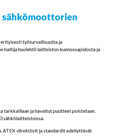
en sähkömoottorien
rityisesti työturvallisuutta ja
on haltija huolehtii laitteiston kunnossapidosta ja
ta tarkkaillaan ja havaitut puutteet poistetaan.
 sähkölaitteistoissa.
 ATEX-direktiivit ja standardit edellyttävät