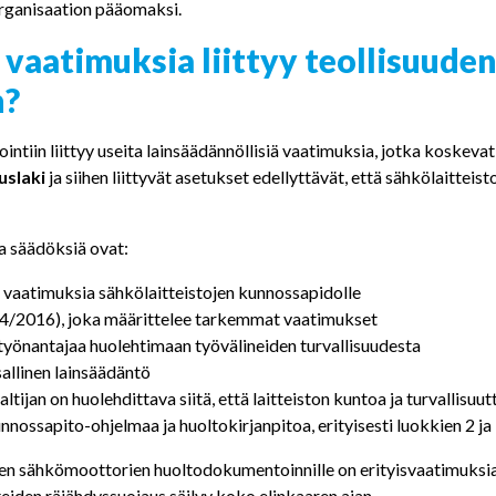
rganisaation pääomaksi.
ä vaatimuksia liittyy teollisuud
n?
in liittyy useita lainsäädännöllisiä vaatimuksia, jotka koskevat e
uslaki
ja siihen liittyvät asetukset edellyttävät, että sähkölaitteist
a säädöksiä ovat:
 vaatimuksia sähkölaitteistojen kunnossapidolle
434/2016), joka määrittelee tarkemmat vaatimukset
 työnantajaa huolehtimaan työvälineiden turvallisuudesta
allinen lainsäädäntö
tijan on huolehdittava siitä, että laitteiston kuntoa ja turvallisuut
ssapito-ohjelmaa ja huoltokirjanpitoa, erityisesti luokkien 2 ja 3
ien sähkömoottorien huoltodokumentoinnille on erityisvaatimuksia.
teiden räjähdyssuojaus säilyy koko elinkaaren ajan.