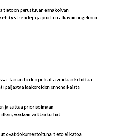
la tietoon perustuvan ennakoivan
 kehitystrendejä
ja puuttua alkaviin ongelmiin
ssa. Tämän tiedon pohjalta voidaan kehittää
i paljastaa laakereiden ennenaikaista
n ja auttaa priorisoimaan
lloin, voidaan välttää turhat
ut ovat dokumentoituna, tieto ei katoa