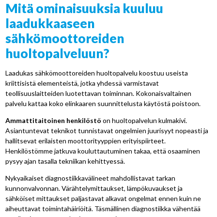
Mitä ominaisuuksia kuuluu
laadukkaaseen
sähkömoottoreiden
huoltopalveluun?
Laadukas sähkömoottoreiden huoltopalvelu koostuu useista
kriittisistä elementeistä, jotka yhdessä varmistavat
teollisuuslaitteiden luotettavan toiminnan. Kokonaisvaltainen
palvelu kattaa koko elinkaaren suunnittelusta käytöstä poistoon.
Ammattitaitoinen henkilöstö
on huoltopalvelun kulmakivi.
Asiantuntevat teknikot tunnistavat ongelmien juurisyyt nopeasti ja
hallitsevat erilaisten moottorityyppien erityispiirteet.
Henkilöstömme jatkuva kouluttautuminen takaa, että osaaminen
pysyy ajan tasalla tekniikan kehittyessä.
Nykyaikaiset diagnostiikkavälineet mahdollistavat tarkan
kunnonvalvonnan. Värähtelymittaukset, lämpökuvaukset ja
sähköiset mittaukset paljastavat alkavat ongelmat ennen kuin ne
aiheuttavat toimintahäiriöitä. Täsmällinen diagnostiikka vähentää