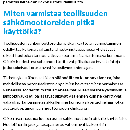
parantaa laitteiden kokonaistaloudellisuutta.
Miten varmistaa teollisuuden
sähkömoottoreiden pitkä
käyttöikä?
Teollisuuden sähkömoottoreiden pitkän käyttöiän varmistaminen
edellyttää kokonaisvaltaista lähestymistapaa, jossa yhdistyvät
oikeat huoltokäytännöt, jatkuva seuranta ja asiantunteva kumppani.
Oikein hoidettuna sähkömoottorit ovat pitkäikäisiä investointeja,
jotka toimivat luotettavasti vuosikymmenien ajan.
Tärkein yksittäinen tekijä on
säännöllinen kunnonvalvonta
, joka
mahdollistaa potentiaalisten ongelmien havaitsemisen varhaisessa
vaiheessa. Modernit mittausmenetelmät, kuten värähtelyanalyysit ja
lämpökuvaukset, paljastavat alkavat viat ennen kuin ne kehittyvät
vakaviksi. Tarjoamme asiakkaillemme kunnonvalvontaohjelmia, jotka
auttavat optimoimaan moottoreiden elinkaaren.
Oikea asennustapa luo perustan sähkömoottorin pitkälle käyttöiälle.
Huolellinen linjaus ja tasapainotus vähentävät laakereihin