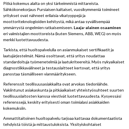
Pitkä kokemus alalta on yksi tärkeimmistä mittareista.
Sähkökonekorjaus Pursiaisen kaltaiset, vuosikymmeniä toimineet
yritykset ovat nähneet erilaisia vikatyyppejä ja
moottoriteknologioiden kehitystä, mikä antaa syvällisempää
ymmärrystä ongelmien ratkaisemiseen.
Laaja-alainen osaaminen
eri valmistajien moottoreista (kuten Siemens, ABB, WEG) on myös
merkki luotettavuudesta.
Tarkista, että huoltopalvelulla on asianmukaiset sertifikaatit ja
laatujärjestelmät. Nämä osoittavat, että yritys noudattaa
standardoituja työmenetelmiä ja laatukriteereitä. Myös nykyaikaiset
diagnostiikkavälineet ja testauslaitteet kertovat, että yritys
panostaa täsmälliseen vianmääritykseen.
Referenssit teollisuusasiakkailta ovat arvokas tiedonlähde.
Vakiintunut asiakaskunta ja pitkäaikaiset yhteistyösuhteet suurten
teollisuuslaitosten kanssa viestivät luotettavuudesta. Kysyessäsi
referenssejä, keskity erityisesti oman toimialasi asiakkaiden
kokemuksiin.
Ammattitaitoinen huoltopalvelu tarjoaa kattavaa dokumentaatiota
tehdyistä töistä ja mittaustuloksista. Yksityiskohtaiset