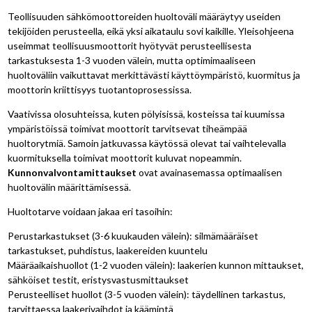
Teollisuuden sähkömoottoreiden huoltoväli määräytyy useiden
tekijöiden perusteella, eikä yksi aikataulu sovi kaikille. Yleisohjeena
useimmat teollisuusmoottorit hyötyvät perusteellisesta
tarkastuksesta 1-3 vuoden välein, mutta optimimaaliseen
huoltoväliin vaikuttavat merkittävästi käyttöympäristö, kuormitus ja
moottorin kriittisyys tuotantoprosessissa.
Vaativissa olosuhteissa, kuten pölyisissä, kosteissa tai kuumissa
ympäristöissä toimivat moottorit tarvitsevat tiheämpää
huoltorytmiä. Samoin jatkuvassa käytössä olevat tai vaihtelevalla
kuormituksella toimivat moottorit kuluvat nopeammin.
Kunnonvalvontamittaukset
ovat avainasemassa optimaalisen
huoltovälin määrittämisessä.
Huoltotarve voidaan jakaa eri tasoihin:
Perustarkastukset (3-6 kuukauden välein): silmämääräiset
tarkastukset, puhdistus, laakereiden kuuntelu
Määräaikaishuollot (1-2 vuoden välein): laakerien kunnon mittaukset,
sähköiset testit, eristysvastusmittaukset
Perusteelliset huollot (3-5 vuoden välein): täydellinen tarkastus,
tarvittaessa laakerivaihdot ja käämintä