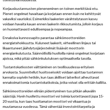
Korjauskustannusten pieneneminen on toinen merkittävä etu.
Pienet ongelmat havaitaan ja korjataan ennen kuin ne kehittyvät
vakaviksi vaurioiksi. Esimerkiksi laakerien värähtelytason kasvu
voidaan havaita kauan ennen laakerin rikkoutumista, jolloin korjaus
on huomattavasti edullisempaa ja nopeampaa.
Ennakoiva kunnossapito parantaa sähkömoottoreiden
energiatehokkuutta. Kuluneet laakerit, virheellinen linjaus tai
likaantuneet jäähdytysjärjestelmät lisäävät moottorin
energiankulutusta. Säännöllisillä huolloilla nämä ongelmat korjataan
ajoissa, mikä pitää sähkönkulutuksen optimaalisella tasolla.
Tuotantokatkosten välttäminen on teollisuudessa erityisen
arvokasta. Suunnitellut huoltoseisokit voidaan ajoittaa tuotannon
kannalta sopiviin hetkiin, kun taas äkilliset laiterikot aiheuttavat
ennakoimattomia tuotantokatkoksia, jotka voivat olla erittäin kalliita.
Sähkömoottoreiden eliniän pidentyminen tuo pitkän aikavälin
säästöjä. Hyvin huollettu moottori voi toimia luotettavasti jopa 15-
20 vuotta, kun taas huoltamaton moottori voi vikaantua jo
muutamassa vuodessa. Tämä vähentää investointitarpeita ja