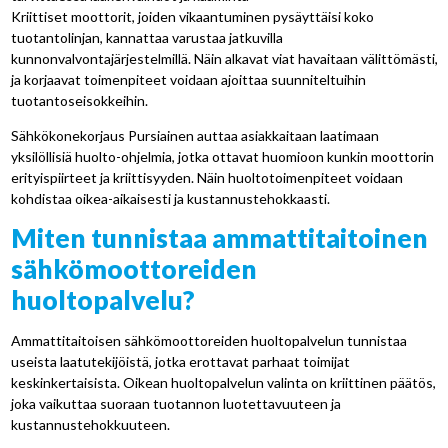
Kriittiset moottorit, joiden vikaantuminen pysäyttäisi koko
tuotantolinjan, kannattaa varustaa jatkuvilla
kunnonvalvontajärjestelmillä. Näin alkavat viat havaitaan välittömästi,
ja korjaavat toimenpiteet voidaan ajoittaa suunniteltuihin
tuotantoseisokkeihin.
Sähkökonekorjaus Pursiainen auttaa asiakkaitaan laatimaan
yksilöllisiä huolto-ohjelmia, jotka ottavat huomioon kunkin moottorin
erityispiirteet ja kriittisyyden. Näin huoltotoimenpiteet voidaan
kohdistaa oikea-aikaisesti ja kustannustehokkaasti.
Miten tunnistaa ammattitaitoinen
sähkömoottoreiden
huoltopalvelu?
Ammattitaitoisen sähkömoottoreiden huoltopalvelun tunnistaa
useista laatutekijöistä, jotka erottavat parhaat toimijat
keskinkertaisista. Oikean huoltopalvelun valinta on kriittinen päätös,
joka vaikuttaa suoraan tuotannon luotettavuuteen ja
kustannustehokkuuteen.