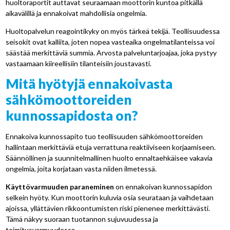
huoltoraportit auttavat seuraamaan moottorin kuntoa pitkällä
aikavälillä ja ennakoivat mahdollisia ongelmia.
Huoltopalvelun reagointikyky on myös tärkeä tekijä. Teollisuudessa
seisokit ovat kalliita, joten nopea vasteaika ongelmatilanteissa voi
säästää merkittäviä summia. Arvosta palveluntarjoajaa, joka pystyy
vastaamaan kiireellisiin tilanteisiin joustavasti.
Mitä hyötyjä ennakoivasta
sähkömoottoreiden
kunnossapidosta on?
Ennakoiva kunnossapito tuo teollisuuden sähkömoottoreiden
hallintaan merkittäviä etuja verrattuna reaktiiviseen korjaamiseen.
Säännöllinen ja suunnitelmallinen huolto ennaltaehkäisee vakavia
ongelmia, joita korjataan vasta niiden ilmetessä.
Käyttövarmuuden paraneminen
on ennakoivan kunnossapidon
selkein hyöty. Kun moottorin kuluvia osia seurataan ja vaihdetaan
ajoissa, yllättävien rikkoontumisten riski pienenee merkittävästi.
Tämä näkyy suoraan tuotannon sujuvuudessa ja
toimitusvarmuudessa.