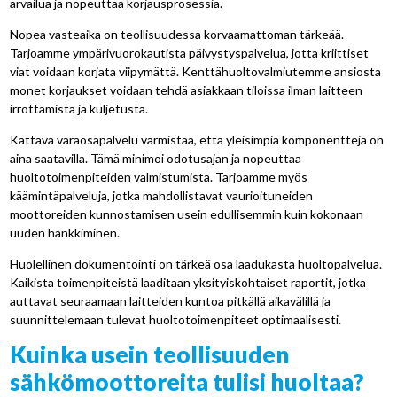
arvailua ja nopeuttaa korjausprosessia.
Nopea vasteaika on teollisuudessa korvaamattoman tärkeää.
Tarjoamme ympärivuorokautista päivystyspalvelua, jotta kriittiset
viat voidaan korjata viipymättä. Kenttähuoltovalmiutemme ansiosta
monet korjaukset voidaan tehdä asiakkaan tiloissa ilman laitteen
irrottamista ja kuljetusta.
Kattava varaosapalvelu varmistaa, että yleisimpiä komponentteja on
aina saatavilla. Tämä minimoi odotusajan ja nopeuttaa
huoltotoimenpiteiden valmistumista. Tarjoamme myös
käämintäpalveluja, jotka mahdollistavat vaurioituneiden
moottoreiden kunnostamisen usein edullisemmin kuin kokonaan
uuden hankkiminen.
Huolellinen dokumentointi on tärkeä osa laadukasta huoltopalvelua.
Kaikista toimenpiteistä laaditaan yksityiskohtaiset raportit, jotka
auttavat seuraamaan laitteiden kuntoa pitkällä aikavälillä ja
suunnittelemaan tulevat huoltotoimenpiteet optimaalisesti.
Kuinka usein teollisuuden
sähkömoottoreita tulisi huoltaa?