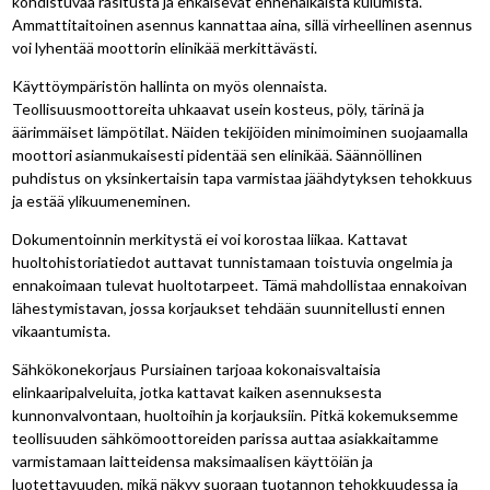
kohdistuvaa rasitusta ja ehkäisevät ennenaikaista kulumista.
Ammattitaitoinen asennus kannattaa aina, sillä virheellinen asennus
voi lyhentää moottorin elinikää merkittävästi.
Käyttöympäristön hallinta on myös olennaista.
Teollisuusmoottoreita uhkaavat usein kosteus, pöly, tärinä ja
äärimmäiset lämpötilat. Näiden tekijöiden minimoiminen suojaamalla
moottori asianmukaisesti pidentää sen elinikää. Säännöllinen
puhdistus on yksinkertaisin tapa varmistaa jäähdytyksen tehokkuus
ja estää ylikuumeneminen.
Dokumentoinnin merkitystä ei voi korostaa liikaa. Kattavat
huoltohistoriatiedot auttavat tunnistamaan toistuvia ongelmia ja
ennakoimaan tulevat huoltotarpeet. Tämä mahdollistaa ennakoivan
lähestymistavan, jossa korjaukset tehdään suunnitellusti ennen
vikaantumista.
Sähkökonekorjaus Pursiainen tarjoaa kokonaisvaltaisia
elinkaaripalveluita, jotka kattavat kaiken asennuksesta
kunnonvalvontaan, huoltoihin ja korjauksiin. Pitkä kokemuksemme
teollisuuden sähkömoottoreiden parissa auttaa asiakkaitamme
varmistamaan laitteidensa maksimaalisen käyttöiän ja
luotettavuuden, mikä näkyy suoraan tuotannon tehokkuudessa ja