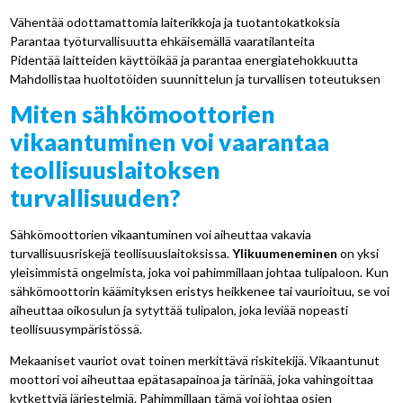
Vähentää odottamattomia laiterikkoja ja tuotantokatkoksia
Parantaa työturvallisuutta ehkäisemällä vaaratilanteita
Pidentää laitteiden käyttöikää ja parantaa energiatehokkuutta
Mahdollistaa huoltotöiden suunnittelun ja turvallisen toteutuksen
Miten sähkömoottorien
vikaantuminen voi vaarantaa
teollisuuslaitoksen
turvallisuuden?
Sähkömoottorien vikaantuminen voi aiheuttaa vakavia
turvallisuusriskejä teollisuuslaitoksissa.
Ylikuumeneminen
on yksi
yleisimmistä ongelmista, joka voi pahimmillaan johtaa tulipaloon. Kun
sähkömoottorin käämityksen eristys heikkenee tai vaurioituu, se voi
aiheuttaa oikosulun ja sytyttää tulipalon, joka leviää nopeasti
teollisuusympäristössä.
Mekaaniset vauriot ovat toinen merkittävä riskitekijä. Vikaantunut
moottori voi aiheuttaa epätasapainoa ja tärinää, joka vahingoittaa
kytkettyjä järjestelmiä. Pahimmillaan tämä voi johtaa osien