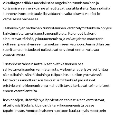
vikadiagnostiikka
mahdollistaa ongelmien tunnistamisen ja
korjaamisen ennen kuin ne aiheuttavat vaaratilanteita. Säännöllisillä
kunnonvalvontamittauksilla voidaan havaita alkavat vauriot jo
varhaisessa vaiheessa.
Laakerivikojen varhainen tunnistaminen värähtelymittauksilla on yksi
tärkeimmistä turvallisuustoimenpiteistä. Kuluneet laakerit
aiheuttavat tärinää, ylikuumenemista ja voivat johtaa moottorin
äkilliseen pysähtymiseen tai mekaaniseen vaurioon. Ammattilaisten
suorittamat mittaukset paljastavat ongelmat ennen vakavaa
vikaantumista.
Eristysresistanssin mittaukset ovat keskeinen osa
sähköturvallisuuden varmistamista. Heikentynyt eristys voi johtaa
oikosulkuihin, sähköiskuihin ja tulipaloihin. Huollon yhteydessä
tehtävät säännölliset eristysvastusmittaukset paljastavat
eristyksen heikkenemisen ja mahdollistavat korjaavat toimenpiteet
ennen vaaratilanteita.
Kytkentöjen, liitäntöjen ja läpivientien tarkastukset varmistavat,
ettei löysiä liitoksia, kipinöintiä tai ylikuumenemista pääse
tapahtumaan. Ammattimaiseen huoltoon kuuluu myös moottorin