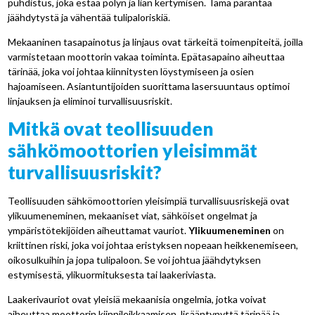
puhdistus, joka estää pölyn ja lian kertymisen. Tämä parantaa
jäähdytystä ja vähentää tulipaloriskiä.
Mekaaninen tasapainotus ja linjaus ovat tärkeitä toimenpiteitä, joilla
varmistetaan moottorin vakaa toiminta. Epätasapaino aiheuttaa
tärinää, joka voi johtaa kiinnitysten löystymiseen ja osien
hajoamiseen. Asiantuntijoiden suorittama lasersuuntaus optimoi
linjauksen ja eliminoi turvallisuusriskit.
Mitkä ovat teollisuuden
sähkömoottorien yleisimmät
turvallisuusriskit?
Teollisuuden sähkömoottorien yleisimpiä turvallisuusriskejä ovat
ylikuumeneminen, mekaaniset viat, sähköiset ongelmat ja
ympäristötekijöiden aiheuttamat vauriot.
Ylikuumeneminen
on
kriittinen riski, joka voi johtaa eristyksen nopeaan heikkenemiseen,
oikosulkuihin ja jopa tulipaloon. Se voi johtua jäähdytyksen
estymisestä, ylikuormituksesta tai laakeriviasta.
Laakerivauriot ovat yleisiä mekaanisia ongelmia, jotka voivat
aiheuttaa moottorin kiinnileikkaamisen, lisääntynyttä tärinää ja