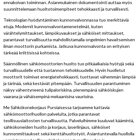
ennakoivan toiminnan. Asianmukainen dokumentointi auttaa myös
suunnittelemaan huoltotoimenpiteet tehokkaasti ja turvallisesti.
Teknologian hyödyntäminen kunnonvalvonnassa tuo merkittäviä
etuja. Modernit kunnonvalvontamenetelmät, kuten
värähtelymittaukset, lämpökuvaukset ja sähköiset mittaukset,
parantavat turvallisuutta mahdollistamalla ongelmien havaitsemisen
ilman moottorin purkamista. Jatkuva kunnonvalvonta on erityisen
tärkeää kriittisissä kohteissa.
Säännöllinen sähkömoottorien huolto tuo pitkäaikaisia hyötyjä sekä
turvallisuudelle että tuotannon tehokkuudelle. Hyvin huolletut
moottorit toimivat energiatehokkaasti, tuottavat vähemmän lämpöä
ja tärinää, sekä kestävät pitempään. Turvallisuuden parantuminen
näkyy vähentyneenä tulipaloriskina, pienempänä sähköiskujen
vaarana ja vähäisempinä mekaanisina vaurioina.
Me Sähkökonekorjaus Pursiaisessa tarjoamme kattavia
sähkömoottorihuollon palveluita, jotka parantavat
teollisuuslaitosten turvallisuutta. Palveluihimme kuuluvat käämintä,
sähkökoneiden huolto ja korjaus, laserlinjaus, sähköiset
kunnonmittaukset sekä kenttähuoltotyöt. Asiantuntevalla huollolla