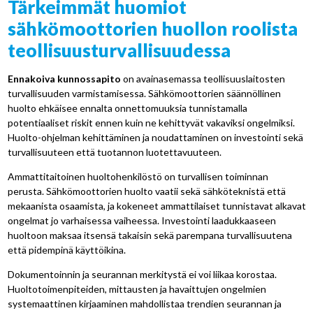
Tärkeimmät huomiot
sähkömoottorien huollon roolista
teollisuusturvallisuudessa
Ennakoiva kunnossapito
on avainasemassa teollisuuslaitosten
turvallisuuden varmistamisessa. Sähkömoottorien säännöllinen
huolto ehkäisee ennalta onnettomuuksia tunnistamalla
potentiaaliset riskit ennen kuin ne kehittyvät vakaviksi ongelmiksi.
Huolto-ohjelman kehittäminen ja noudattaminen on investointi sekä
turvallisuuteen että tuotannon luotettavuuteen.
Ammattitaitoinen huoltohenkilöstö on turvallisen toiminnan
perusta. Sähkömoottorien huolto vaatii sekä sähköteknistä että
mekaanista osaamista, ja kokeneet ammattilaiset tunnistavat alkavat
ongelmat jo varhaisessa vaiheessa. Investointi laadukkaaseen
huoltoon maksaa itsensä takaisin sekä parempana turvallisuutena
että pidempinä käyttöikina.
Dokumentoinnin ja seurannan merkitystä ei voi liikaa korostaa.
Huoltotoimenpiteiden, mittausten ja havaittujen ongelmien
systemaattinen kirjaaminen mahdollistaa trendien seurannan ja