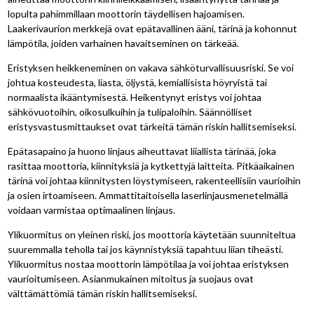
lopulta pahimmillaan moottorin täydellisen hajoamisen.
Laakerivaurion merkkejä ovat epätavallinen ääni, tärinä ja kohonnut
lämpötila, joiden varhainen havaitseminen on tärkeää.
Eristyksen heikkeneminen on vakava sähköturvallisuusriski. Se voi
johtua kosteudesta, liasta, öljystä, kemiallisista höyryistä tai
normaalista ikääntymisestä. Heikentynyt eristys voi johtaa
sähkövuotoihin, oikosulkuihin ja tulipaloihin. Säännölliset
eristysvastusmittaukset ovat tärkeitä tämän riskin hallitsemiseksi.
Epätasapaino ja huono linjaus aiheuttavat liiallista tärinää, joka
rasittaa moottoria, kiinnityksiä ja kytkettyjä laitteita. Pitkäaikainen
tärinä voi johtaa kiinnitysten löystymiseen, rakenteellisiin vaurioihin
ja osien irtoamiseen. Ammattitaitoisella laserlinjausmenetelmällä
voidaan varmistaa optimaalinen linjaus.
Ylikuormitus on yleinen riski, jos moottoria käytetään suunniteltua
suuremmalla teholla tai jos käynnistyksiä tapahtuu liian tiheästi.
Ylikuormitus nostaa moottorin lämpötilaa ja voi johtaa eristyksen
vaurioitumiseen. Asianmukainen mitoitus ja suojaus ovat
välttämättömiä tämän riskin hallitsemiseksi.