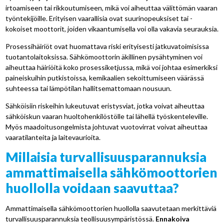
irtoamiseen tai rikkoutumiseen, mikä voi aiheuttaa välittömän vaaran
työntekijöille. Erityisen vaarallisia ovat suurinopeuksiset tai -
kokoiset moottorit, joiden vikaantumisella voi olla vakavia seurauksia.
Prosessihäiriöt ovat huomattava riski erityisesti jatkuvatoimisissa
tuotantolaitoksissa. Sähkömoottorin äkillinen pysähtyminen voi
aiheuttaa häiriöitä koko prosessiketjussa, mikä voi johtaa esimerkiksi
paineiskuihin putkistoissa, kemikaalien sekoittumiseen väärässä
suhteessa tai lämpötilan hallitsemattomaan nousuun.
Sähköisiin riskeihin lukeutuvat eristysviat, jotka voivat aiheuttaa
sähköiskun vaaran huoltohenkilöstölle tai lähellä työskenteleville.
Myös maadoitusongelmista johtuvat vuotovirrat voivat aiheuttaa
vaaratilanteita ja laitevaurioita.
Millaisia turvallisuusparannuksia
ammattimaisella sähkömoottorien
huollolla voidaan saavuttaa?
Ammattimaisella sähkömoottorien huollolla saavutetaan merkittäviä
turvallisuusparannuksia teollisuusympäristössä.
Ennakoiva