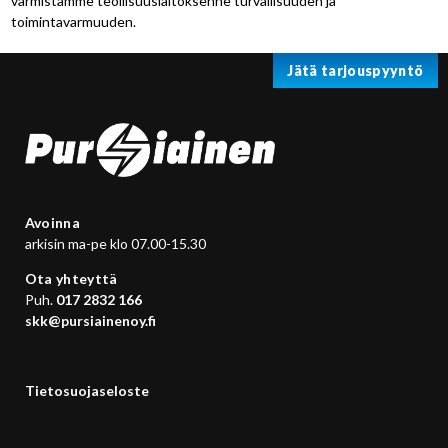
varmistamme teollisuuslaitoksenne turvallisuuden ja
toimintavarmuuden.
Jätä tarjouspyyntö
Avoinna
arkisin ma-pe klo 07.00-15.30
Ota yhteyttä
Puh.
017 2832 166
skk@pursiainenoy.fi
Tietosuojaseloste