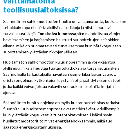
välttämätöntä
teollisuuslaitoksissa?
Säännöllinen sähkömoottorien huolto on välttämätöntä, koska se on
tehokkain tapa ehkäistä äkillisiä laiterikkoja ja niistä seuraavia
turvallisuusriskejä.
Ennakoiva kunnossapito
mahdollistaa vikojen
havaitsemisen ja korjaamisen hallitusti suunniteltujen seisokkien
aikana, mikä on huomattavasti turvallisempaa kuin hätäkorjausten
suorittaminen yllättävien rikkojen jälkeen.
Huoltamaton sähkömoottori kuluu nopeammin ja voi vikaantua
äkillisesti, mikä aiheuttaa tuotantokatkoksia ja turvallisuusriskejä.
Säännöllisillä tarkastuksilla havaitaan esimerkiksi laakerivauriot,
eristysongelmat, kytkentöjen löystymiset ja jäähdytyksen esteet,
jotka kaikki voivat johtaa vakaviin seurauksiin ellei niitä korjata
ajoissa.
Säännöllinen huolto-ohjelma on myös kustannustehokas ratkaisu.
Suunnitellut huoltotoimenpiteet ovat merkittävästi edullisempia
kuin yllättävät korjaukset ja tuotantokatkokset. Lisäksi hyvin
huolletut moottorit toimivat energiatehokkaammin, mikä tuo
säästöjä energiakustannuksissa.