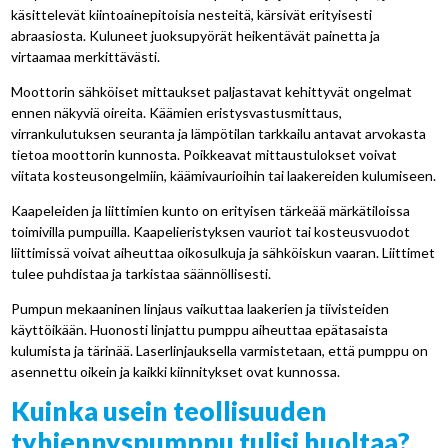
käsittelevät kiintoainepitoisia nesteitä, kärsivät erityisesti
abraasiosta. Kuluneet juoksupyörät heikentävät painetta ja
virtaamaa merkittävästi.
Moottorin sähköiset mittaukset paljastavat kehittyvät ongelmat
ennen näkyviä oireita. Käämien eristysvastusmittaus,
virrankulutuksen seuranta ja lämpötilan tarkkailu antavat arvokasta
tietoa moottorin kunnosta. Poikkeavat mittaustulokset voivat
viitata kosteusongelmiin, käämivaurioihin tai laakereiden kulumiseen.
Kaapeleiden ja liittimien kunto on erityisen tärkeää märkätiloissa
toimivilla pumpuilla. Kaapelieristyksen vauriot tai kosteusvuodot
liittimissä voivat aiheuttaa oikosulkuja ja sähköiskun vaaran. Liittimet
tulee puhdistaa ja tarkistaa säännöllisesti.
Pumpun mekaaninen linjaus vaikuttaa laakerien ja tiivisteiden
käyttöikään. Huonosti linjattu pumppu aiheuttaa epätasaista
kulumista ja tärinää. Laserlinjauksella varmistetaan, että pumppu on
asennettu oikein ja kaikki kiinnitykset ovat kunnossa.
Kuinka usein teollisuuden
tyhjennyspumppu tulisi huoltaa?