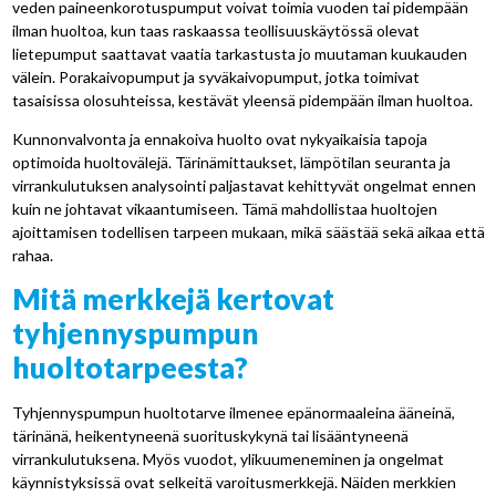
veden paineenkorotuspumput voivat toimia vuoden tai pidempään
ilman huoltoa, kun taas raskaassa teollisuuskäytössä olevat
lietepumput saattavat vaatia tarkastusta jo muutaman kuukauden
välein. Porakaivopumput ja syväkaivopumput, jotka toimivat
tasaisissa olosuhteissa, kestävät yleensä pidempään ilman huoltoa.
Kunnonvalvonta ja ennakoiva huolto ovat nykyaikaisia tapoja
optimoida huoltovälejä. Tärinämittaukset, lämpötilan seuranta ja
virrankulutuksen analysointi paljastavat kehittyvät ongelmat ennen
kuin ne johtavat vikaantumiseen. Tämä mahdollistaa huoltojen
ajoittamisen todellisen tarpeen mukaan, mikä säästää sekä aikaa että
rahaa.
Mitä merkkejä kertovat
tyhjennyspumpun
huoltotarpeesta?
Tyhjennyspumpun huoltotarve ilmenee epänormaaleina ääneinä,
tärinänä, heikentyneenä suorituskykynä tai lisääntyneenä
virrankulutuksena. Myös vuodot, ylikuumeneminen ja ongelmat
käynnistyksissä ovat selkeitä varoitusmerkkejä. Näiden merkkien