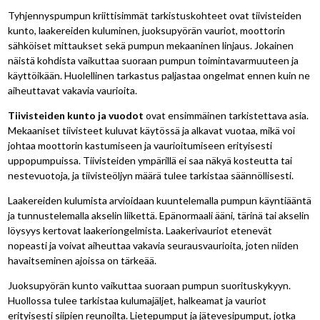
Tyhjennyspumpun kriittisimmät tarkistuskohteet ovat tiivisteiden
kunto, laakereiden kuluminen, juoksupyörän vauriot, moottorin
sähköiset mittaukset sekä pumpun mekaaninen linjaus. Jokainen
näistä kohdista vaikuttaa suoraan pumpun toimintavarmuuteen ja
käyttöikään. Huolellinen tarkastus paljastaa ongelmat ennen kuin ne
aiheuttavat vakavia vaurioita.
Tiivisteiden kunto ja vuodot
ovat ensimmäinen tarkistettava asia.
Mekaaniset tiivisteet kuluvat käytössä ja alkavat vuotaa, mikä voi
johtaa moottorin kastumiseen ja vaurioitumiseen erityisesti
uppopumpuissa. Tiivisteiden ympärillä ei saa näkyä kosteutta tai
nestevuotoja, ja tiivisteöljyn määrä tulee tarkistaa säännöllisesti.
Laakereiden kulumista arvioidaan kuuntelemalla pumpun käyntiääntä
ja tunnustelemalla akselin liikettä. Epänormaali ääni, tärinä tai akselin
löysyys kertovat laakeriongelmista. Laakerivauriot etenevät
nopeasti ja voivat aiheuttaa vakavia seurausvaurioita, joten niiden
havaitseminen ajoissa on tärkeää.
Juoksupyörän kunto vaikuttaa suoraan pumpun suorituskykyyn.
Huollossa tulee tarkistaa kulumajäljet, halkeamat ja vauriot
erityisesti siipien reunoilta. Lietepumput ja jätevesipumput, jotka