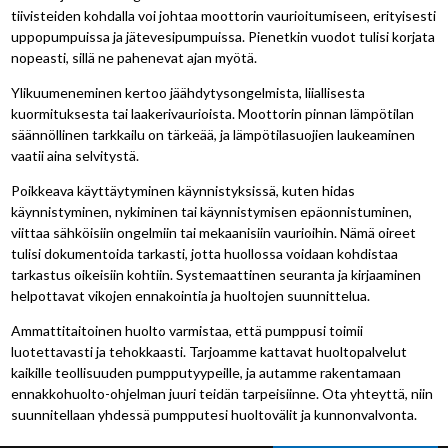
tiivisteiden kohdalla voi johtaa moottorin vaurioitumiseen, erityisesti
uppopumpuissa ja jätevesipumpuissa. Pienetkin vuodot tulisi korjata
nopeasti, sillä ne pahenevat ajan myötä.
Ylikuumeneminen kertoo jäähdytysongelmista, liiallisesta
kuormituksesta tai laakerivaurioista. Moottorin pinnan lämpötilan
säännöllinen tarkkailu on tärkeää, ja lämpötilasuojien laukeaminen
vaatii aina selvitystä.
Poikkeava käyttäytyminen käynnistyksissä, kuten hidas
käynnistyminen, nykiminen tai käynnistymisen epäonnistuminen,
viittaa sähköisiin ongelmiin tai mekaanisiin vaurioihin. Nämä oireet
tulisi dokumentoida tarkasti, jotta huollossa voidaan kohdistaa
tarkastus oikeisiin kohtiin. Systemaattinen seuranta ja kirjaaminen
helpottavat vikojen ennakointia ja huoltojen suunnittelua.
Ammattitaitoinen huolto varmistaa, että pumppusi toimii
luotettavasti ja tehokkaasti. Tarjoamme kattavat huoltopalvelut
kaikille teollisuuden pumpputyypeille, ja autamme rakentamaan
ennakkohuolto-ohjelman juuri teidän tarpeisiinne. Ota yhteyttä, niin
suunnitellaan yhdessä pumpputesi huoltovälit ja kunnonvalvonta.