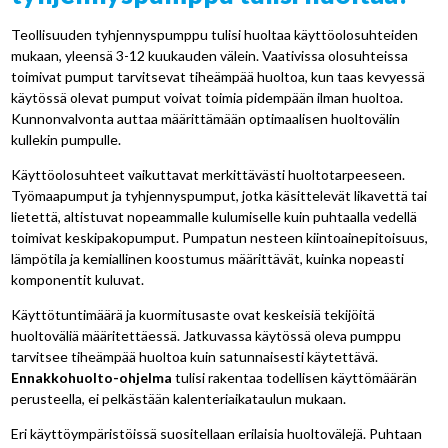
Teollisuuden tyhjennyspumppu tulisi huoltaa käyttöolosuhteiden
mukaan, yleensä 3-12 kuukauden välein. Vaativissa olosuhteissa
toimivat pumput tarvitsevat tiheämpää huoltoa, kun taas kevyessä
käytössä olevat pumput voivat toimia pidempään ilman huoltoa.
Kunnonvalvonta auttaa määrittämään optimaalisen huoltovälin
kullekin pumpulle.
Käyttöolosuhteet vaikuttavat merkittävästi huoltotarpeeseen.
Työmaapumput ja tyhjennyspumput, jotka käsittelevät likavettä tai
lietettä, altistuvat nopeammalle kulumiselle kuin puhtaalla vedellä
toimivat keskipakopumput. Pumpatun nesteen kiintoainepitoisuus,
lämpötila ja kemiallinen koostumus määrittävät, kuinka nopeasti
komponentit kuluvat.
Käyttötuntimäärä ja kuormitusaste ovat keskeisiä tekijöitä
huoltoväliä määritettäessä. Jatkuvassa käytössä oleva pumppu
tarvitsee tiheämpää huoltoa kuin satunnaisesti käytettävä.
Ennakkohuolto-ohjelma
tulisi rakentaa todellisen käyttömäärän
perusteella, ei pelkästään kalenteriaikataulun mukaan.
Eri käyttöympäristöissä suositellaan erilaisia huoltovälejä. Puhtaan