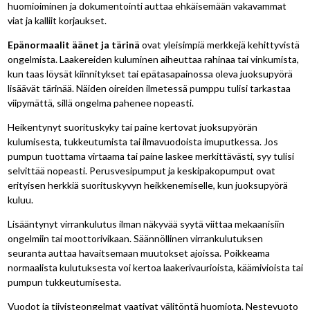
huomioiminen ja dokumentointi auttaa ehkäisemään vakavammat
viat ja kalliit korjaukset.
Epänormaalit äänet ja tärinä
ovat yleisimpiä merkkejä kehittyvistä
ongelmista. Laakereiden kuluminen aiheuttaa rahinaa tai vinkumista,
kun taas löysät kiinnitykset tai epätasapainossa oleva juoksupyörä
lisäävät tärinää. Näiden oireiden ilmetessä pumppu tulisi tarkastaa
viipymättä, sillä ongelma pahenee nopeasti.
Heikentynyt suorituskyky tai paine kertovat juoksupyörän
kulumisesta, tukkeutumista tai ilmavuodoista imuputkessa. Jos
pumpun tuottama virtaama tai paine laskee merkittävästi, syy tulisi
selvittää nopeasti. Perusvesipumput ja keskipakopumput ovat
erityisen herkkiä suorituskyvyn heikkenemiselle, kun juoksupyörä
kuluu.
Lisääntynyt virrankulutus ilman näkyvää syytä viittaa mekaanisiin
ongelmiin tai moottorivikaan. Säännöllinen virrankulutuksen
seuranta auttaa havaitsemaan muutokset ajoissa. Poikkeama
normaalista kulutuksesta voi kertoa laakerivaurioista, käämivioista tai
pumpun tukkeutumisesta.
Vuodot ja tiivisteongelmat vaativat välitöntä huomiota. Nestevuoto