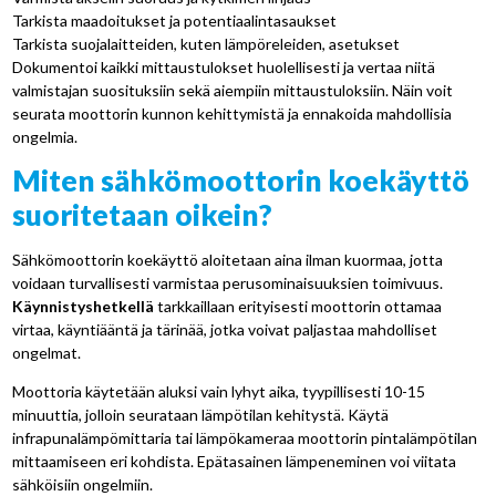
Tarkista maadoitukset ja potentiaalintasaukset
Tarkista suojalaitteiden, kuten lämpöreleiden, asetukset
Dokumentoi kaikki mittaustulokset huolellisesti ja vertaa niitä
valmistajan suosituksiin sekä aiempiin mittaustuloksiin. Näin voit
seurata moottorin kunnon kehittymistä ja ennakoida mahdollisia
ongelmia.
Miten sähkömoottorin koekäyttö
suoritetaan oikein?
Sähkömoottorin koekäyttö aloitetaan aina ilman kuormaa, jotta
voidaan turvallisesti varmistaa perusominaisuuksien toimivuus.
Käynnistyshetkellä
tarkkaillaan erityisesti moottorin ottamaa
virtaa, käyntiääntä ja tärinää, jotka voivat paljastaa mahdolliset
ongelmat.
Moottoria käytetään aluksi vain lyhyt aika, tyypillisesti 10-15
minuuttia, jolloin seurataan lämpötilan kehitystä. Käytä
infrapunalämpömittaria tai lämpökameraa moottorin pintalämpötilan
mittaamiseen eri kohdista. Epätasainen lämpeneminen voi viitata
sähköisiin ongelmiin.