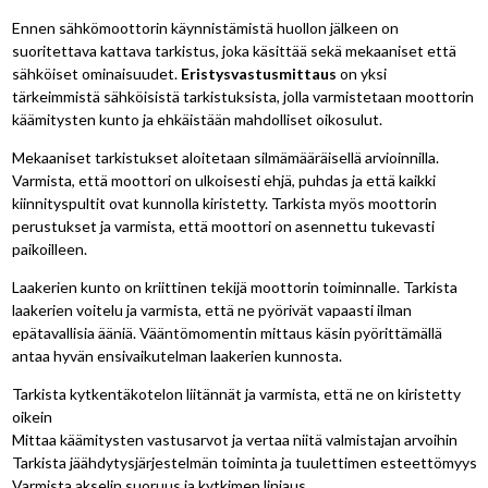
Ennen sähkömoottorin käynnistämistä huollon jälkeen on
suoritettava kattava tarkistus, joka käsittää sekä mekaaniset että
sähköiset ominaisuudet.
Eristysvastusmittaus
on yksi
tärkeimmistä sähköisistä tarkistuksista, jolla varmistetaan moottorin
käämitysten kunto ja ehkäistään mahdolliset oikosulut.
Mekaaniset tarkistukset aloitetaan silmämääräisellä arvioinnilla.
Varmista, että moottori on ulkoisesti ehjä, puhdas ja että kaikki
kiinnityspultit ovat kunnolla kiristetty. Tarkista myös moottorin
perustukset ja varmista, että moottori on asennettu tukevasti
paikoilleen.
Laakerien kunto on kriittinen tekijä moottorin toiminnalle. Tarkista
laakerien voitelu ja varmista, että ne pyörivät vapaasti ilman
epätavallisia ääniä. Vääntömomentin mittaus käsin pyörittämällä
antaa hyvän ensivaikutelman laakerien kunnosta.
Tarkista kytkentäkotelon liitännät ja varmista, että ne on kiristetty
oikein
Mittaa käämitysten vastusarvot ja vertaa niitä valmistajan arvoihin
Tarkista jäähdytysjärjestelmän toiminta ja tuulettimen esteettömyys
Varmista akselin suoruus ja kytkimen linjaus