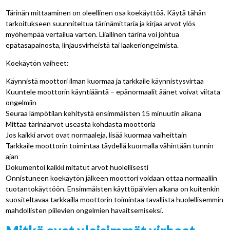
Tärinän mittaaminen on oleellinen osa koekäyttöä. Käytä tähän
tarkoitukseen suunniteltua tärinämittaria ja kirjaa arvot ylös
myöhempää vertailua varten. Liiallinen tärinä voi johtua
epätasapainosta, linjausvirheistä tai laakeriongelmista.
Koekäytön vaiheet:
Käynnistä moottori ilman kuormaa ja tarkkaile käynnistysvirtaa
Kuuntele moottorin käyntiääntä – epänormaalit äänet voivat viitata
ongelmiin
Seuraa lämpötilan kehitystä ensimmäisten 15 minuutin aikana
Mittaa tärinäarvot useasta kohdasta moottoria
Jos kaikki arvot ovat normaaleja, lisää kuormaa vaiheittain
Tarkkaile moottorin toimintaa täydellä kuormalla vähintään tunnin
ajan
Dokumentoi kaikki mitatut arvot huolellisesti
Onnistuneen koekäytön jälkeen moottori voidaan ottaa normaaliin
tuotantokäyttöön. Ensimmäisten käyttöpäivien aikana on kuitenkin
suositeltavaa tarkkailla moottorin toimintaa tavallista huolellisemmin
mahdollisten piilevien ongelmien havaitsemiseksi.