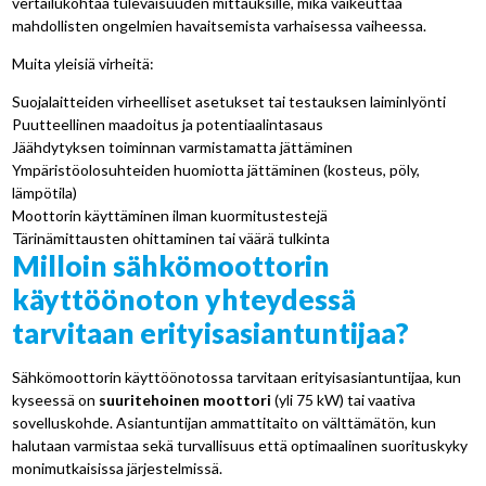
vertailukohtaa tulevaisuuden mittauksille, mikä vaikeuttaa
mahdollisten ongelmien havaitsemista varhaisessa vaiheessa.
Muita yleisiä virheitä:
Suojalaitteiden virheelliset asetukset tai testauksen laiminlyönti
Puutteellinen maadoitus ja potentiaalintasaus
Jäähdytyksen toiminnan varmistamatta jättäminen
Ympäristöolosuhteiden huomiotta jättäminen (kosteus, pöly,
lämpötila)
Moottorin käyttäminen ilman kuormitustestejä
Tärinämittausten ohittaminen tai väärä tulkinta
Milloin sähkömoottorin
käyttöönoton yhteydessä
tarvitaan erityisasiantuntijaa?
Sähkömoottorin käyttöönotossa tarvitaan erityisasiantuntijaa, kun
kyseessä on
suuritehoinen moottori
(yli 75 kW) tai vaativa
sovelluskohde. Asiantuntijan ammattitaito on välttämätön, kun
halutaan varmistaa sekä turvallisuus että optimaalinen suorituskyky
monimutkaisissa järjestelmissä.