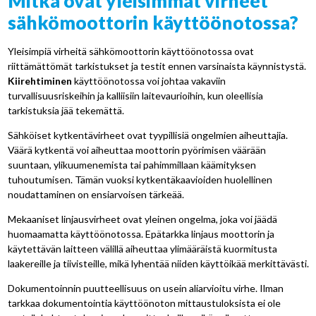
Mitkä ovat yleisimmät virheet
sähkömoottorin käyttöönotossa?
Yleisimpiä virheitä sähkömoottorin käyttöönotossa ovat
riittämättömät tarkistukset ja testit ennen varsinaista käynnistystä.
Kiirehtiminen
käyttöönotossa voi johtaa vakaviin
turvallisuusriskeihin ja kalliisiin laitevaurioihin, kun oleellisia
tarkistuksia jää tekemättä.
Sähköiset kytkentävirheet ovat tyypillisiä ongelmien aiheuttajia.
Väärä kytkentä voi aiheuttaa moottorin pyörimisen väärään
suuntaan, ylikuumenemista tai pahimmillaan käämityksen
tuhoutumisen. Tämän vuoksi kytkentäkaavioiden huolellinen
noudattaminen on ensiarvoisen tärkeää.
Mekaaniset linjausvirheet ovat yleinen ongelma, joka voi jäädä
huomaamatta käyttöönotossa. Epätarkka linjaus moottorin ja
käytettävän laitteen välillä aiheuttaa ylimääräistä kuormitusta
laakereille ja tiivisteille, mikä lyhentää niiden käyttöikää merkittävästi.
Dokumentoinnin puutteellisuus on usein aliarvioitu virhe. Ilman
tarkkaa dokumentointia käyttöönoton mittaustuloksista ei ole