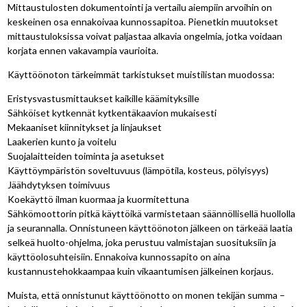
Mittaustulosten dokumentointi ja vertailu aiempiin arvoihin on
keskeinen osa ennakoivaa kunnossapitoa. Pienetkin muutokset
mittaustuloksissa voivat paljastaa alkavia ongelmia, jotka voidaan
korjata ennen vakavampia vaurioita.
Käyttöönoton tärkeimmät tarkistukset muistilistan muodossa:
Eristysvastusmittaukset kaikille käämityksille
Sähköiset kytkennät kytkentäkaavion mukaisesti
Mekaaniset kiinnitykset ja linjaukset
Laakerien kunto ja voitelu
Suojalaitteiden toiminta ja asetukset
Käyttöympäristön soveltuvuus (lämpötila, kosteus, pölyisyys)
Jäähdytyksen toimivuus
Koekäyttö ilman kuormaa ja kuormitettuna
Sähkömoottorin pitkä käyttöikä varmistetaan säännöllisellä huollolla
ja seurannalla. Onnistuneen käyttöönoton jälkeen on tärkeää laatia
selkeä huolto-ohjelma, joka perustuu valmistajan suosituksiin ja
käyttöolosuhteisiin. Ennakoiva kunnossapito on aina
kustannustehokkaampaa kuin vikaantumisen jälkeinen korjaus.
Muista, että onnistunut käyttöönotto on monen tekijän summa –