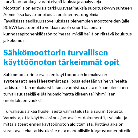
Tarvitaan tarkkoja värähtelymittauksia ja analyysejä
Moottorilla on erityisiä tarkkuusvaatimuksia suorituskyvyn suhteen
Aiemmissa käyttöönotoissa on ilmennyt ongelmia
Tavallisissa teollisuussovelluksissa pienempien moottoreiden (alle
30 kW) käyttöönotto voidaan usein suorittaa oman
kunnossapitohenkilöstön toimesta, mikäli heillä on riittävä koulutus
ja kokemus.
Sähkömoottorin turvallisen
käyttöönoton tärkeimmät opit
Sähkömoottorin turvallisen käyttöönoton kulmakivi on
systemaattinen lähestymistapa
, jossa edetään vaihe vaiheelta
tarkistuslistan mukaisesti. Tämä varmistaa, että mikään oleellinen
turvallisuustekijä ei jää huomioimatta kiireen tai inhimillisen
unohduksen vuoksi.
Turvallisuus alkaa huolellisesta valmistelusta ja suunnittelusta.
Varmista, että käytössäsi on ajantasaiset dokumentit, työkalut ja
mittalaitteet ennen käyttöönoton aloittamista. Riittävä aika on
varattava sekä tarkistuksille että mahdollisille korjaustoimenpiteille.