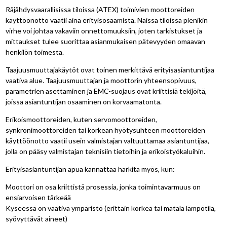
Räjähdysvaarallisissa tiloissa (ATEX) toimivien moottoreiden
käyttöönotto vaatii aina erityisosaamista. Näissä tiloissa pienikin
virhe voi johtaa vakaviin onnettomuuksiin, joten tarkistukset ja
mittaukset tulee suorittaa asianmukaisen pätevyyden omaavan
henkilön toimesta.
Taajuusmuuttajakäytöt ovat toinen merkittävä erityisasiantuntijaa
vaativa alue. Taajuusmuuttajan ja moottorin yhteensopivuus,
parametrien asettaminen ja EMC-suojaus ovat kriittisiä tekijöitä,
joissa asiantuntijan osaaminen on korvaamatonta.
Erikoismoottoreiden, kuten servomoottoreiden,
synkronimoottoreiden tai korkean hyötysuhteen moottoreiden
käyttöönotto vaatii usein valmistajan valtuuttamaa asiantuntijaa,
jolla on pääsy valmistajan teknisiin tietoihin ja erikoistyökaluihin.
Erityisasiantuntijan apua kannattaa harkita myös, kun:
Moottori on osa kriittistä prosessia, jonka toimintavarmuus on
ensiarvoisen tärkeää
Kyseessä on vaativa ympäristö (erittäin korkea tai matala lämpötila,
syövyttävät aineet)