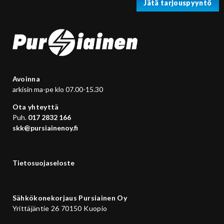
Jätä tarjouspyyntö
Avoinna
arkisin ma-pe klo 07.00-15.30
Ota yhteyttä
Puh.
017 2832 166
skk@pursiainenoy.fi
Tietosuojaseloste
Sähkökonekorjaus Pursiainen Oy
Yrittäjäntie 26 70150 Kuopio