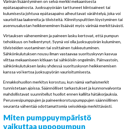
Värinän lisääntyminen on selvä merkki mekaanisesta
epätasapainosta. Juoksupyörään tarttuneet kiintoaineet tai
kulumisesta johtuva epätasapaino aiheuttavat värähtelyä, joka voi
vaurioittaa laakereita ja tiivisteitä. Kiinnityspulttien löystyminen tai
asennusalustan heikkeneminen lisäävät myös värinää merkittävästi.
Virtauksen väheneminen ja paineen lasku kertovat, että pumpun
tehokkuus on heikentynyt. Syynä voi olla juoksupyörän kuluminen,
tiivisteiden vuotaminen tai osittainen tukkeutuminen.
Sähkönkulutuksen nousu ilman vastaavaa suorituskyvyn kasvua
viittaa mekaaniseen kitkaan tai sähköisiin ongelmiin. Päinvastoin,
sähkönkulutuksen lasku yhdessä suorituskyvyn heikkenemisen
kanssa voi kertoa juoksupyörän vaurioitumisesta.
Ennakkohuollon merkitys korostuu, kun nämä varhaismerkit
tunnistetaan ajoissa. Säännölliset tarkastukset ja kunnonvalvonta
mahdollistavat suunnitellut huollot ennen kalliita hätäkorjauksia.
Perusvesipumppujen ja paineenkorotuspumppujen säännöllinen
seuranta vähentää odottamattomia seisokkeja merkittävästi.
Miten pumppuympäristö
vaikuttaa uppopumpun