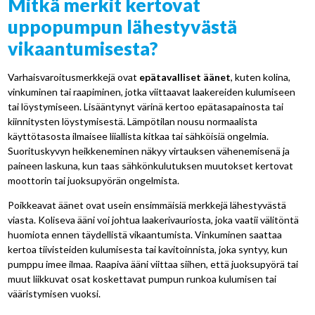
Mitkä merkit kertovat
uppopumpun lähestyvästä
vikaantumisesta?
Varhaisvaroitusmerkkejä ovat
epätavalliset äänet
, kuten kolina,
vinkuminen tai raapiminen, jotka viittaavat laakereiden kulumiseen
tai löystymiseen. Lisääntynyt värinä kertoo epätasapainosta tai
kiinnitysten löystymisestä. Lämpötilan nousu normaalista
käyttötasosta ilmaisee liiallista kitkaa tai sähköisiä ongelmia.
Suorituskyvyn heikkeneminen näkyy virtauksen vähenemisenä ja
paineen laskuna, kun taas sähkönkulutuksen muutokset kertovat
moottorin tai juoksupyörän ongelmista.
Poikkeavat äänet ovat usein ensimmäisiä merkkejä lähestyvästä
viasta. Koliseva ääni voi johtua laakerivauriosta, joka vaatii välitöntä
huomiota ennen täydellistä vikaantumista. Vinkuminen saattaa
kertoa tiivisteiden kulumisesta tai kavitoinnista, joka syntyy, kun
pumppu imee ilmaa. Raapiva ääni viittaa siihen, että juoksupyörä tai
muut liikkuvat osat koskettavat pumpun runkoa kulumisen tai
vääristymisen vuoksi.