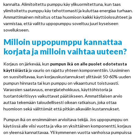
kannalta. Alimitoitettu pumppu käy ylikuormitettuna, kun taas
ylimitoitettu pumppu käy tehottomasti ja kuluttaa energiaa turhaan.
Ammattimainen mitoitus ottaa huomioon kaikki käyttöolosuhteet ja
varmistaa, että valittu uppopumppu soveltuu juuri kyseiseen
sovellukseen.
Milloin uppopumppu kannattaa
korjata ja milloin vaihtaa uuteen?
Korjaus on järkevää, kun
pumpun ikä on alle puolet odotetusta
käyttöiästä
ja vaurio on rajattu yhteen komponenttiin. Uusiminen
on suositeltavaa, kun korjauskustannukset ylittävät 50-60% uuden
pumpun hinnasta tai kun pumppu on vikaantunut toistuvasti.
Varaosien saatavuus, energiatehokkuus, käyttöhistoria ja
tuotantokritisyys vaikuttavat päätökseen. Ammattilaisen arvio
auttaa tekemään taloudellisesti oikean ratkaisun, joka ottaa
huomioon sekä välittömät että pitkän aikavälin kustannukset.
Pumpun ikä on ensimmäinen arvioitava tekijä. Jos uppopumppu on
käytössä alle viisi vuotta ja vika on yksittäinen komponentti, korjaus
on yleensä kannattavaa. Yli kymmenen vuotta vanhoissa pumpuissa