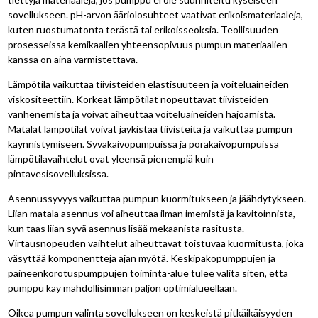
sovellukseen. pH-arvon ääriolosuhteet vaativat erikoismateriaaleja,
kuten ruostumatonta terästä tai erikoisseoksia. Teollisuuden
prosesseissa kemikaalien yhteensopivuus pumpun materiaalien
kanssa on aina varmistettava.
Lämpötila vaikuttaa tiivisteiden elastisuuteen ja voiteluaineiden
viskositeettiin. Korkeat lämpötilat nopeuttavat tiivisteiden
vanhenemista ja voivat aiheuttaa voiteluaineiden hajoamista.
Matalat lämpötilat voivat jäykistää tiivisteitä ja vaikuttaa pumpun
käynnistymiseen. Syväkaivopumpuissa ja porakaivopumpuissa
lämpötilavaihtelut ovat yleensä pienempiä kuin
pintavesisovelluksissa.
Asennussyvyys vaikuttaa pumpun kuormitukseen ja jäähdytykseen.
Liian matala asennus voi aiheuttaa ilman imemistä ja kavitoinnista,
kun taas liian syvä asennus lisää mekaanista rasitusta.
Virtausnopeuden vaihtelut aiheuttavat toistuvaa kuormitusta, joka
väsyttää komponentteja ajan myötä. Keskipakopumppujen ja
paineenkorotuspumppujen toiminta-alue tulee valita siten, että
pumppu käy mahdollisimman paljon optimialueellaan.
Oikea pumpun valinta sovellukseen on keskeistä pitkäikäisyyden