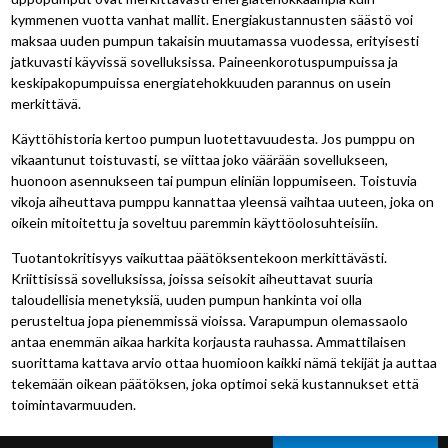
kymmenen vuotta vanhat mallit. Energiakustannusten säästö voi
maksaa uuden pumpun takaisin muutamassa vuodessa, erityisesti
jatkuvasti käyvissä sovelluksissa. Paineenkorotuspumpuissa ja
keskipakopumpuissa energiatehokkuuden parannus on usein
merkittävä.
Käyttöhistoria kertoo pumpun luotettavuudesta. Jos pumppu on
vikaantunut toistuvasti, se viittaa joko väärään sovellukseen,
huonoon asennukseen tai pumpun eliniän loppumiseen. Toistuvia
vikoja aiheuttava pumppu kannattaa yleensä vaihtaa uuteen, joka on
oikein mitoitettu ja soveltuu paremmin käyttöolosuhteisiin.
Tuotantokritisyys vaikuttaa päätöksentekoon merkittävästi.
Kriittisissä sovelluksissa, joissa seisokit aiheuttavat suuria
taloudellisia menetyksiä, uuden pumpun hankinta voi olla
perusteltua jopa pienemmissä vioissa. Varapumpun olemassaolo
antaa enemmän aikaa harkita korjausta rauhassa. Ammattilaisen
suorittama kattava arvio ottaa huomioon kaikki nämä tekijät ja auttaa
tekemään oikean päätöksen, joka optimoi sekä kustannukset että
toimintavarmuuden.