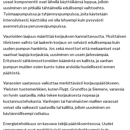
useat komponentit ovat lähellä käyttöikänsä loppua, jolloin
uusiminen on pitkällä tähtäimellä edullisempi vaihtoehto.
Työmaapumpuissa ja tyhjennyspumpuissa, joita käytetään
intensiivisesti, käyttöikä voi olla lyhyempi kuin pysyvästi
asennetuissa perusvesipumpuissa.
Vaurioiden laajuus määrittää korjauksen kannattavuutta. Yksittäisen
tiivisteen vaihto tai laakerin korjaus on selvästi edullisempaa kuin
uuden pumpun hankinta. Jos sekä moottori että mekaaniset osat
vaativat laajoja korjauksia, uusiminen on usein järkevämpää.
Erityisesti sähkömoottoreiden käämintä on kallista, ja vanhan
pumpun muiden osien kunto tulee arvioida huolellisesti ennen
päätöstä.
Varaosien saatavuus vaikuttaa merkittävästi korjauspäätökseen.
Yleisten tuotemerkkien, kuten Flygt, Grundfos ja Siemens, varaosia
on hyvin saatavilla, mikä tekee korjauksesta nopeaa ja
kustannustehokasta. Vanhojen tai harvinaisten mallien varaosat
voivat olla vaikeasti saatavilla tai kalliita, jolloin uusiminen on
käytännöllisempi ratkaisu.
Energiatehokkuus on kasvava tekijä päätöksenteossa. Uudet
uppopumput ovat merkittävästi energiatehokkaampia kuin