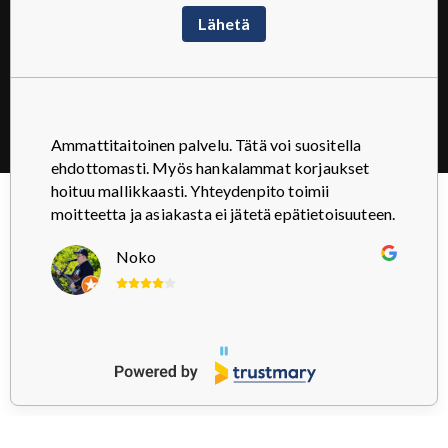
Lähetä
Tietosuojaseloste
Sähkökonekorjaus Pursiainen Oy
Yrittäjäntie 26 70150 Kuopio
Ammattitaitoinen palvelu. Tätä voi suositella
ehdottomasti. Myös hankalammat korjaukset
hoituu mallikkaasti. Yhteydenpito toimii
moitteetta ja asiakasta ei jätetä epätietoisuuteen.
Noko
Page 1 of 3