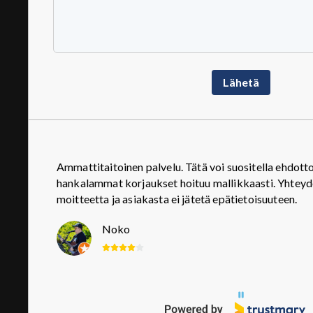
Avoinna
Lähetä
arkisin ma-pe klo 07.00-15.30
Ota yhteyttä
Puh.
017 2832 166
skk@pursiainenoy.fi
Ammattitaitoinen palvelu. Tätä voi suositella ehdot
hankalammat korjaukset hoituu mallikkaasti. Yhteyd
moitteetta ja asiakasta ei jätetä epätietoisuuteen.
Tietosuojaseloste
Noko
Page 1 of 3