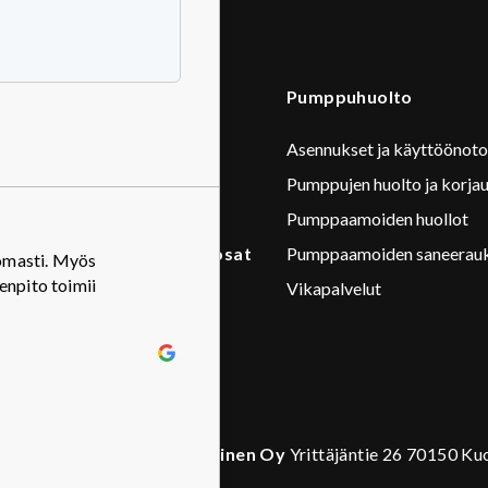
Pumppaamot
Pumppuhuolto
Sähkömoottorit
Asennukset ja käyttöönoto
Pumppujen huolto ja korja
Taajuusmuntajat
Pumppaamoiden huollot
Tarvikkeet ja varaosat
Pumppaamoiden saneerau
tomasti. Myös
Kiitos nopeasta jätepumppu 
enpito toimii
Vikapalvelut
pelastamisesta! Palvelu on en
Pumput
Anssi Pekkarinen
Tuotemerkit
Sähkökonekorjaus Pursiainen Oy
Yrittäjäntie 26 70150 Ku