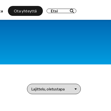
Search for:
ta
Ota yhteyttä
us
Vikapalvelut
Huoltotyöt
kentällä
t kunnonmittaukset