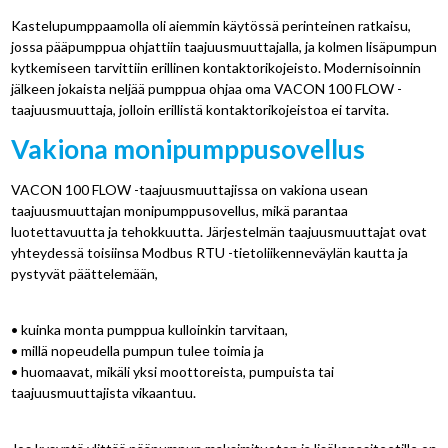
Kastelupumppaamolla oli aiemmin käytössä perinteinen ratkaisu,
jossa pääpumppua ohjattiin taajuusmuuttajalla, ja kolmen lisäpumpun
kytkemiseen tarvittiin erillinen kontaktorikojeisto. Modernisoinnin
jälkeen jokaista neljää pumppua ohjaa oma VACON 100 FLOW -
taajuusmuuttaja, jolloin erillistä kontaktorikojeistoa ei tarvita.
Vakiona monipumppusovellus
VACON 100 FLOW -taajuusmuuttajissa on vakiona usean
taajuusmuuttajan monipumppusovellus, mikä parantaa
luotettavuutta ja tehokkuutta. Järjestelmän taajuusmuuttajat ovat
yhteydessä toisiinsa Modbus RTU -tietoliikenneväylän kautta ja
pystyvät päättelemään,
• kuinka monta pumppua kulloinkin tarvitaan,
• millä nopeudella pumpun tulee toimia ja
• huomaavat, mikäli yksi moottoreista, pumpuista tai
taajuusmuuttajista vikaantuu.