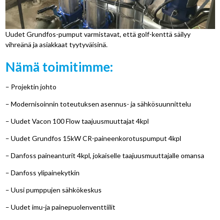
Uudet Grundfos-pumput varmistavat, että golf-kenttä säilyy
vihreänä ja asiakkaat tyytyväisinä.
Nämä toimitimme:
– Projektin johto
– Modernisoinnin toteutuksen asennus- ja sähkösuunnittelu
– Uudet Vacon 100 Flow taajuusmuuttajat 4kpl
– Uudet Grundfos 15kW CR-paineenkorotuspumput 4kpl
– Danfoss paineanturit 4kpl, jokaiselle taajuusmuuttajalle omansa
– Danfoss ylipainekytkin
– Uusi pumppujen sähkökeskus
– Uudet imu-ja painepuolenventtiilit