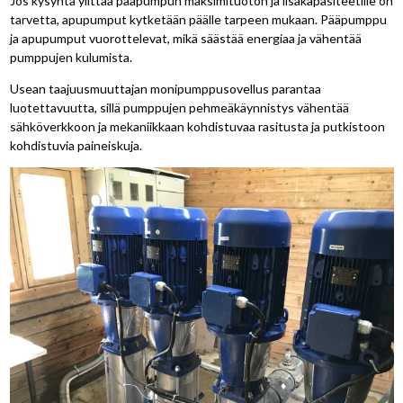
Jos kysyntä ylittää pääpumpun maksimituoton ja lisäkapasiteetille on
tarvetta, apupumput kytketään päälle tarpeen mukaan. Pääpumppu
ja apupumput vuorottelevat, mikä säästää energiaa ja vähentää
pumppujen kulumista.
Usean taajuusmuuttajan monipumppusovellus parantaa
luotettavuutta, sillä pumppujen pehmeäkäynnistys vähentää
sähköverkkoon ja mekaniikkaan kohdistuvaa rasitusta ja putkistoon
kohdistuvia paineiskuja.